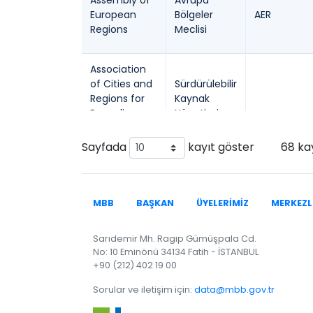
Assembly of
Avrupa
European
Bölgeler
AER
Regions
Meclisi
Association
of Cities and
Sürdürülebilir
Regions for
Kaynak
Recycling
Yönetimi
ACR+
and
için Şehirler
Sustainable
ve Bölgeler
Sayfada
kayıt göster
Resource
Birliği
Management
B40 Balkan
MBB
BAŞKAN
ÜYELERİMİZ
MERKEZL
B40 Balkan
Cities
B40
Şehirleri Ağı
Network
Sarıdemir Mh. Ragıp Gümüşpala Cd.
No: 10 Eminönü 34134 Fatih - İSTANBUL
C40 Cities
C40 Büyük
+90 (212) 402 19 00
Climate
Kentler İklim
C40
Sorular ve iletişim için:
data@mbb.gov.tr
Leadership
Liderlik
Group
Grubu