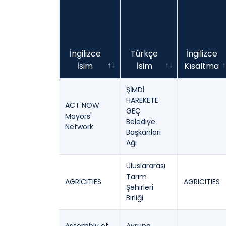
İngilizce
Türkçe
İngilizce
İsim
İsim
Kısaltma
İngilizce
Türkçe
İngilizce
ŞİMDİ
İsim
İsim
Kısaltma
HAREKETE
ACT NOW
GEÇ
Mayors'
Belediye
Network
Başkanları
Ağı
Uluslararası
Tarım
AGRICITIES
AGRICITIES
Şehirleri
Birliği