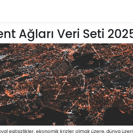
nt Ağları Veri Seti 202
osyal eşitsizlikler, ekonomik krizler olmak üzere, dünya üze