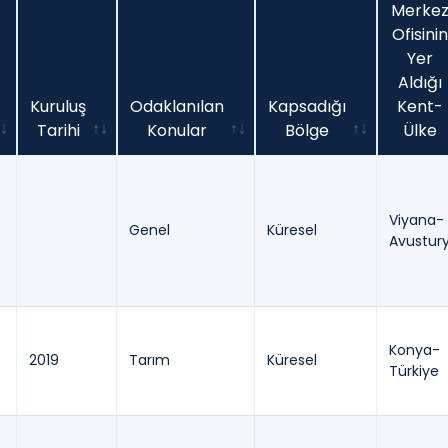
Merke
Ofisinin
Yer
Aldığı
Kuruluş
Odaklanılan
Kapsadığı
Kent-
Tarihi
Konular
Bölge
Ülke
Kuruluş
Odaklanılan
Kapsadığı
Merke
Tarihi
Konular
Bölge
Ofisinin
Yer
Viyana-
Genel
Küresel
Aldığı
Avustur
Kent-
Ülke
Konya-
2019
Tarım
Küresel
Türkiye