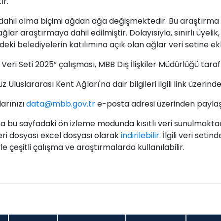
ır.
ğe dahil olma biçimi ağdan ağa değişmektedir. Bu araştırm
lar araştırmaya dahil edilmiştir. Dolayısıyla, sınırlı üyelik, i
eki belediyelerin katılımına açık olan ağlar veri setine ek
 Veri Seti 2025” çalışması, MBB Dış İlişkiler Müdürlüğü tar
uslararası Kent Ağları'na dair bilgileri ilgili link üzerinden
larınızı
data@mbb.gov.tr
e-posta adresi üzerinden paylaşab
a bu sayfadaki ön izleme modunda kısıtlı veri sunulmaktadır
veri dosyası excel dosyası olarak
indirilebilir
. İlgili veri seti
çeşitli çalışma ve araştırmalarda kullanılabilir.