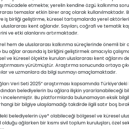
arşı mücadele etmekte; yerelin kendine özgü kalkınma sor
rarası temaslar etkin birer araç olarak kullanılmaktadır. 
e iş birliği geliştirme, küresel tartışmalarda yerel aktörle
 uluslararası kent ağlarıdır. Sayıları, coğrafi ve tematik k
ni ve etki alanlarını artırmaktadır.
l hem de uluslararası kalkınma süreçlerinde önemli bir aktö
e bu ağlar arasında iş birliğini geliştirmek amacıyla çal
esel ve küresel ölçekte kurulan uluslararası kent ağların
raştırmasını yürütmüştür. Araştırma sonucunda ortaya çıkan
cılar ve uzmanlara da bilgi sunmayı amaçlamaktadır.
ları Veri Seti 2025” araştırması kapsamında Türkiye’deki b
rdından belediyelerin bu ağlara ilişkin yararlanabileceği bil
ı incelenmiştir. Bu platformlarda bulunamayan eksik bilg
gi bir bilgiye ulaşılamadığı takdirde ilgili satır boş bırak
eki belediyelerin üye* olabileceği bölgesel ve küresel ulus
l olduğu ağlarken bir kısmı sivil toplum kuruluşları, özel 