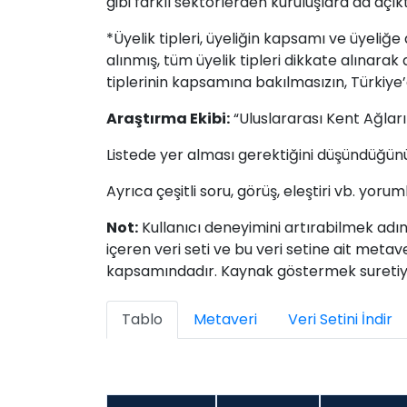
gibi farklı sektörlerden kuruluşlara da açıkt
*Üyelik tipleri, üyeliğin kapsamı ve üyeli
alınmış, tüm üyelik tipleri dikkate alınarak ağ
tiplerinin kapsamına bakılmasızın, Türkiye’d
Araştırma Ekibi:
“Uluslararası Kent Ağları
Listede yer alması gerektiğini düşündüğünüz Ul
Ayrıca çeşitli soru, görüş, eleştiri vb. yorum
Not:
Kullanıcı deneyimini artırabilmek adın
içeren veri seti ve bu veri setine ait meta
kapsamındadır. Kaynak göstermek suretiyle 
Tablo
Metaveri
Veri Setini İndir