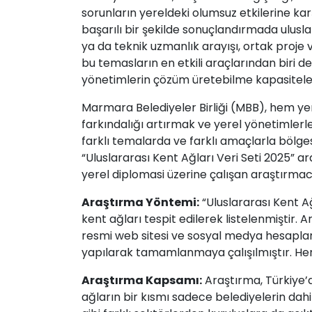
sorunların yereldeki olumsuz etkilerine k
başarılı bir şekilde sonuçlandırmada ulusla
ya da teknik uzmanlık arayışı, ortak proje v
bu temasların en etkili araçlarından biri de
yönetimlerin çözüm üretebilme kapasiteleri
Marmara Belediyeler Birliği (MBB), hem yere
farkındalığı artırmak ve yerel yönetimlerl
farklı temalarda ve farklı amaçlarla bölg
“Uluslararası Kent Ağları Veri Seti 2025” a
yerel diplomasi üzerine çalışan araştırma
Araştırma Yöntemi:
“Uluslararası Kent Ağ
kent ağları tespit edilerek listelenmiştir. A
resmi web sitesi ve sosyal medya hesaplar
yapılarak tamamlanmaya çalışılmıştır. Herhan
Araştırma Kapsamı:
Araştırma, Türkiye’d
ağların bir kısmı sadece belediyelerin dahi