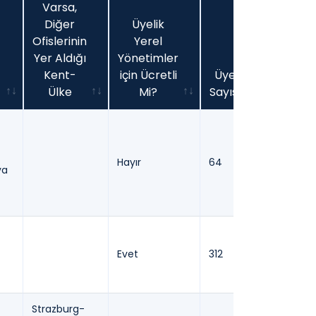
z
Varsa,
Diğer
Üyelik
Ofislerinin
Yerel
Yer Aldığı
Yönetimler
Kent-
için Ücretli
Üye
Ülke
Mi?
Sayısı
z
Varsa,
Üyelik
Üye
Diğer
Yerel
Sayısı
Ofislerinin
Yönetimler
https://
Hayır
64
Yer Aldığı
için Ücretli
ya
network/
Kent-
Mi?
Ülke
Evet
312
http://ag
Strazburg-