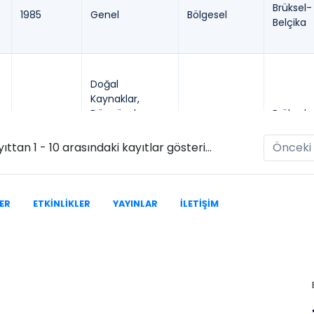
Brüksel-
1985
Genel
Bölgesel
Belçika
Doğal
Kaynaklar,
Döngüsel
Brüksel-
1994
Bölgesel
Ekonomi, Atık
Belçika
Yönetimi,
68 kayıttan 1 - 10 arasındaki kayıtlar gösteriliyor
Önceki
Sürdürülebilirlik
ER
ETKİNLİKLER
YAYINLAR
İLETİŞİM
İstanbul
2021
Genel
Bölgesel
Türkiye
Londra-
2005
İklim Değişikliği
Küresel
İngiltere